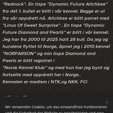
"Rednock". En tispe "Dynamic Future Aitchbee"
fra det 1. kullet er blitt i vår kennel. Begge er ut
fra vår oppdrett nå. Aitchbee er blitt parret med
"Linus Of Sweet Surrprise" . En tispe "Dynamic
Future Diamond and Pearl`s" er blitt i vår kennel.
Jeg har fra 2000 til 2025 hatt 28 kull. Da jeg og
hundene flyttet til Norge, åpnet jeg i 2010 kennel
"NORPARSON" og min tispe Diamond and
Paerls er blitt registret i
"Norsk Kennel Klub" og med hun har jeg bynt og
fortsette med oppdrett her i Norge..
Kennelen er medlem i NTK,og NKK. FCI
Nils Hoffmann
Wir verwenden Cookies, um das einwandfreie Funktionieren
und die Sicherheit der Website zu gewährleisten und eine