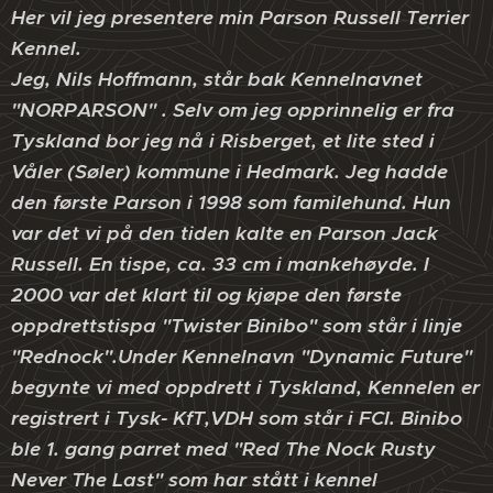
Her vil jeg presentere min Parson Russell Terrier
Kennel.
Jeg, Nils Hoffmann, står bak Kennelnavnet
"NORPARSON" . Selv om jeg opprinnelig er fra
Tyskland bor jeg nå i Risberget, et lite sted i
Våler (Søler) kommune i Hedmark. Jeg hadde
den første Parson i 1998 som familehund. Hun
var det vi på den tiden kalte en Parson Jack
Russell. En tispe, ca. 33 cm i mankehøyde. I
2000 var det klart til og kjøpe den første
oppdrettstispa "Twister Binibo" som står i linje
"Rednock".Under Kennelnavn "Dynamic Future"
begynte vi med oppdrett i Tyskland, Kennelen er
registrert i Tysk- KfT,VDH som står i FCI. Binibo
ble 1. gang parret med "Red The Nock Rusty
Never The Last" som har stått i kennel